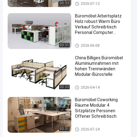
Büroarbeitsplätze
00:33
2026-07-13
Büromöbel Arbeitsplatz
Holz robust Warm Büro
Verkauf Schreibtisch
Personal Computer
Schreibtisch
Büroarbeitsplätze
00:31
2026-06-08
China Billiges Büromöbel
Aluminiumrahmen mit
hohen Trennwänden
Modular-Bürostelle
Büroarbeitsplätze
00:33
2026-04-14
Büromöbel Coworking
Räume Modular 4
Sitzplätze Personen
Offener Schreibtisch
Büroarbeitsplätze
00:31
2026-07-24