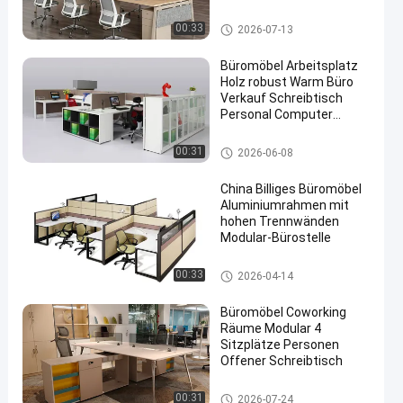
modulare Büromöbel
Büroarbeitsplätze
00:33
2026-07-13
Büromöbel Arbeitsplatz
Holz robust Warm Büro
Verkauf Schreibtisch
Personal Computer
Schreibtisch
Büroarbeitsplätze
00:31
2026-06-08
China Billiges Büromöbel
Aluminiumrahmen mit
hohen Trennwänden
Modular-Bürostelle
Büroarbeitsplätze
00:33
2026-04-14
Büromöbel Coworking
Räume Modular 4
Sitzplätze Personen
Offener Schreibtisch
Büroarbeitsplätze
00:31
2026-07-24