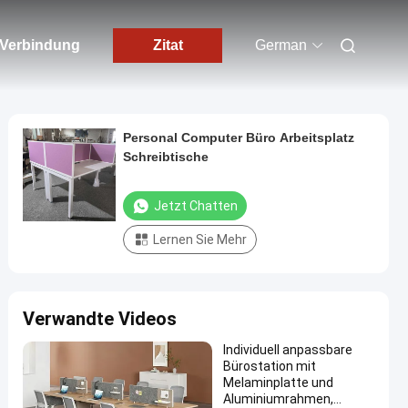
n Verbindung
Zitat
German
Personal Computer Büro Arbeitsplatz
Schreibtische
Jetzt Chatten
Lernen Sie Mehr
Verwandte Videos
Individuell anpassbare
Bürostation mit
Melaminplatte und
Aluminiumrahmen,