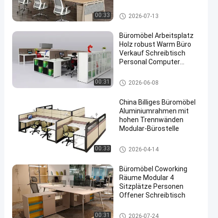
modulare Büromöbel
Büroarbeitsplätze
00:33
2026-07-13
Büromöbel Arbeitsplatz
Holz robust Warm Büro
Verkauf Schreibtisch
Personal Computer
Schreibtisch
Büroarbeitsplätze
00:31
2026-06-08
China Billiges Büromöbel
Aluminiumrahmen mit
hohen Trennwänden
Modular-Bürostelle
Büroarbeitsplätze
00:33
2026-04-14
Büromöbel Coworking
Räume Modular 4
Sitzplätze Personen
Offener Schreibtisch
Büroarbeitsplätze
00:31
2026-07-24