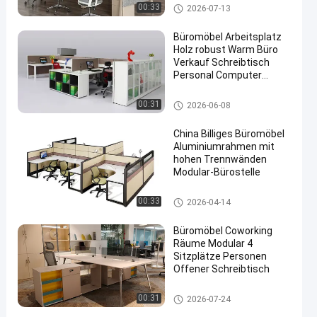
Büroarbeitsplätze
00:33
2026-07-13
Büromöbel Arbeitsplatz
Holz robust Warm Büro
Verkauf Schreibtisch
Personal Computer
Schreibtisch
Büroarbeitsplätze
00:31
2026-06-08
China Billiges Büromöbel
Aluminiumrahmen mit
hohen Trennwänden
Modular-Bürostelle
Büroarbeitsplätze
00:33
2026-04-14
Büromöbel Coworking
Räume Modular 4
Sitzplätze Personen
Offener Schreibtisch
Büroarbeitsplätze
00:31
2026-07-24