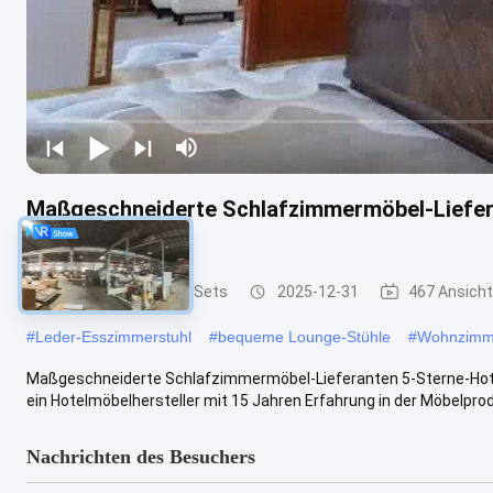
Maßgeschneiderte Schlafzimmermöbel-Liefer
Hotelresorts
Hotel Schlafzimmer Sets
2025-12-31
467 Ansich
#
Leder-Esszimmerstuhl
#
bequeme Lounge-Stühle
#
Wohnzimme
Maßgeschneiderte Schlafzimmermöbel-Lieferanten 5-Sterne-Hotel-
ein Hotelmöbelhersteller mit 15 Jahren Erfahrung in der Möbelprodu
Nachrichten des Besuchers