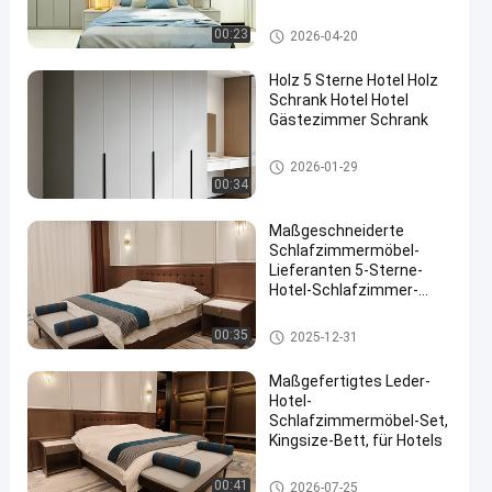
Hotel Schlafzimmer Sets
00:23
2026-04-20
Holz 5 Sterne Hotel Holz
Schrank Hotel Hotel
Gästezimmer Schrank
Hotel Schlafzimmer Sets
2026-01-29
00:34
Maßgeschneiderte
Schlafzimmermöbel-
Lieferanten 5-Sterne-
Hotel-Schlafzimmer-
Sets für Hotelresorts
Hotel Schlafzimmer Sets
00:35
2025-12-31
Maßgefertigtes Leder-
Hotel-
Schlafzimmermöbel-Set,
Kingsize-Bett, für Hotels
Hotel Schlafzimmer Sets
00:41
2026-07-25