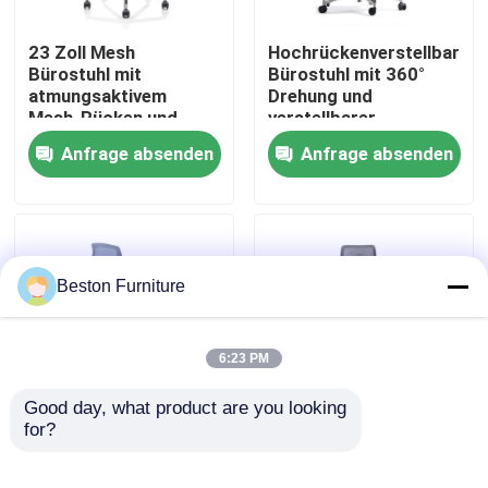
23 Zoll Mesh
Hochrückenverstellbarer
Werksbesichtigung
Bürostuhl mit
Bürostuhl mit 360°
atmungsaktivem
Drehung und
Mesh-Rücken und
verstellbarer
Qualitätskontrolle
festen Armlehnen
Kopfstütze
Anfrage absenden
Anfrage absenden
drehbarer Dreh-Task-
Sessel
Kontakt mit uns
Nachrichten
Beston Furniture
Fälle
6:23 PM
Blog
Good day, what product are you looking 
for?
Grau-Blau-Lifthilfe-
Grau-weißer Bürostuhl
Armlehne
aus Netzen mit
Büroarbeitsplätze
Atmungsglas
Höhenregelung,