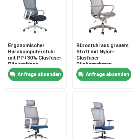
Ergonomischer
Bürostuhl aus grauem
Bürokomputerstuhl
Stoff mit Nylon-
mit PP+30% Glasfaser
Glasfaser-
Rückenlänge
Rückenrahmen,
einstellbar und
Schaumkissen und
Anfrage absenden
Anfrage absenden
Nylonrad
schwarzen PU-Rädern
Heim
Produkte
Über uns