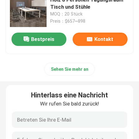
Tisch und Stühle
MOQ：20 Stück
Exekutivschreibtische
Preis：$657~898
Büro-Höhen-justierbarer Schreibtisch
Bestpreis
Kontakt
Maschenbürostuhl
Sehen Sie mehr an
Hotel Schlafzimmer Sets
Hinterlass eine Nachricht
Büro-Aktenschränke aus Holz
Wir rufen Sie bald zurück!
Faltbare Ausbildungstabelle
BüroKonferenztisch