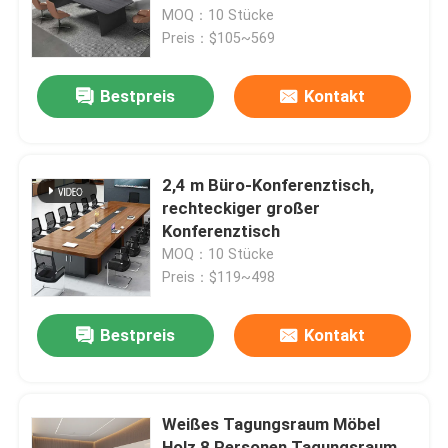
MOQ：10 Stücke
Preis：$105~569
Werksbesichtigung
Bestpreis
Kontakt
Qualitätskontrolle
Kontakt mit uns
2,4 m Büro-Konferenztisch,
rechteckiger großer
Konferenztisch
Nachrichten
MOQ：10 Stücke
Preis：$119~498
Fälle
Bestpreis
Kontakt
Blog
Weißes Tagungsraum Möbel
Büroarbeitsplätze
Holz 8 Personen Tagungsraum