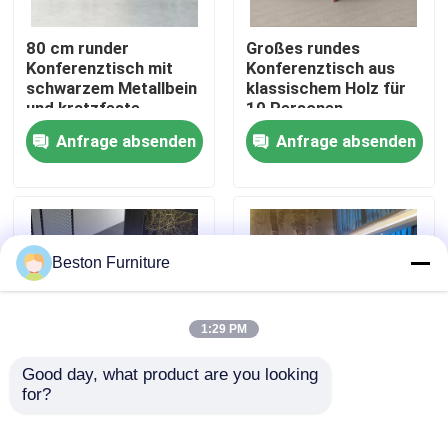
80 cm runder
Großes rundes
Werksbesichtigung
Konferenztisch mit
Konferenztisch aus
schwarzem Metallbein
klassischem Holz für
und kratzfeste
10 Personen
Qualitätskontrolle
Oberfläche
Anfrage absenden
Anfrage absenden
Kontakt mit uns
Nachrichten
Beston Furniture
Fälle
1:29 PM
Blog
Good day, what product are you looking 
for?
2.4M Holz
Büromöbel Großes
Tagungszimmer Tisch
gemaltes
Büroarbeitsplätze
Runder Dreieck
Tagungstisch