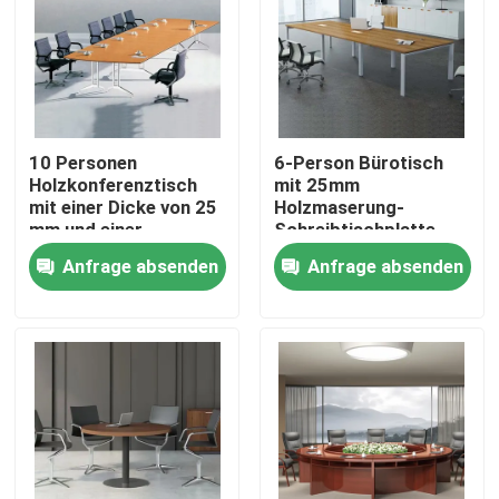
10 Personen
6-Person Bürotisch
Holzkonferenztisch
mit 25mm
mit einer Dicke von 25
Holzmaserung-
mm und einer
Schreibtischplatte,
kratzfesten
kratzfester
Anfrage absenden
Anfrage absenden
Oberfläche für
Oberfläche und
Sitzungen im
anpassbaren Farben
Boardroom
Heim
Produkte
Über uns