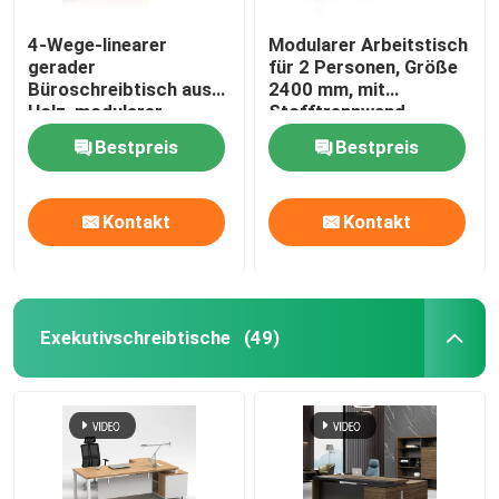
4-Wege-linearer
Modularer Arbeitstisch
gerader
für 2 Personen, Größe
Büroschreibtisch aus
2400 mm, mit
Holz, modularer
Stofftrennwand
Arbeitsplatztisch
Bestpreis
Bestpreis
Kontakt
Kontakt
Exekutivschreibtische
(49)