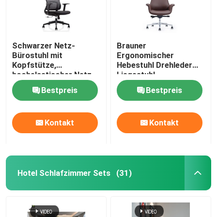
Schwarzer Netz-
Brauner
Bürostuhl mit
Ergonomischer
Kopfstütze,
Hebestuhl Drehleder
hochelastischer Netz-
Liegestuhl
Arbeitsstuhl
Bestpreis
Bestpreis
Kontakt
Kontakt
Hotel Schlafzimmer Sets
(31)