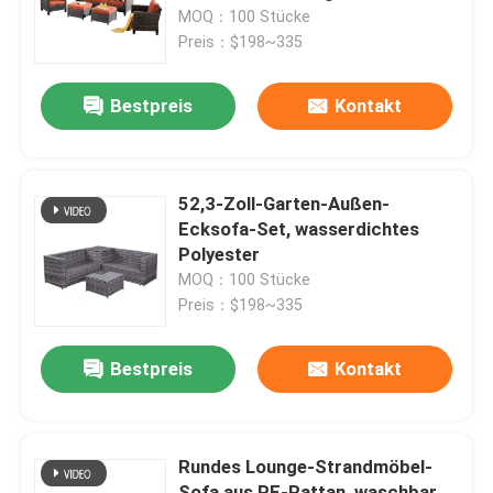
MOQ：100 Stücke
Preis：$198~335
Werksbesichtigung
Bestpreis
Kontakt
Qualitätskontrolle
Kontakt mit uns
52,3-Zoll-Garten-Außen-
Ecksofa-Set, wasserdichtes
Polyester
Nachrichten
MOQ：100 Stücke
Preis：$198~335
Fälle
Bestpreis
Kontakt
Blog
Rundes Lounge-Strandmöbel-
Büroarbeitsplätze
Sofa aus PE-Rattan, waschbar