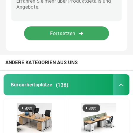
Büromöbel-Sofa
Büro-Rezeption
Moderne Computertische
ANDERE KATEGORIEN AUS UNS
BüroTrennwände
Büroarbeitsplätze
(136)
Bartisch-Schemel-Satz
Schalldichte Büro-Hülse
Ecke im Freien Sofa Set