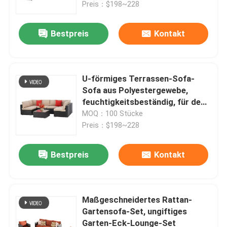
Preis：$198~228
Bestpreis
Kontakt
U-förmiges Terrassen-Sofa-
Sofa aus Polyestergewebe,
feuchtigkeitsbeständig, für den
Außenbereich
MOQ：100 Stücke
Preis：$198~228
Bestpreis
Kontakt
Heim
Produkte
Maßgeschneidertes Rattan-
Gartensofa-Set, ungiftiges
Garten-Eck-Lounge-Set
Über uns