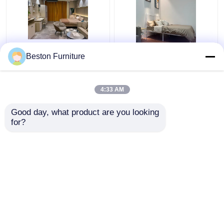
Wohnzimmer
Moderne Hotelmöbel
Beston Furniture
Schlafzimmer Set Holz
Lieferanten Apartment
5 Sterne Hotel
Luxus King Size
Schlafzimmer Möbel
Schlafzimmer Sets
4:33 AM
Set
Bestpreis
Bestpreis
Good day, what product are you looking 
for?
Kontakt
Kontakt
Sehen Sie mehr an
Startseite
Über uns
Kontakt
Desktop Site
Sitemap
Privacy policy