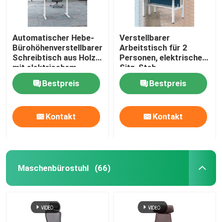
Automatischer Hebe-
Verstellbarer
Bürohöhenverstellbarer
Arbeitstisch für 2
Schreibtisch aus Holz
Personen, elektrischer
mit elektrischem
Sitz-Steh-
Stehlift
Schreibtisch,
Bestpreis
Bestpreis
automatisches Heben
Kontakt
Kontakt
Maschenbürostuhl
(66)