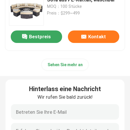
MOQ：100 Stücke
Preis：$299~499
Exekutivschreibtische
Büro-Höhen-justierbarer Schreibtisch
Bestpreis
Kontakt
Maschenbürostuhl
Sehen Sie mehr an
Hotel Schlafzimmer Sets
Hinterlass eine Nachricht
Büro-Aktenschränke aus Holz
Wir rufen Sie bald zurück!
Faltbare Ausbildungstabelle
BüroKonferenztisch