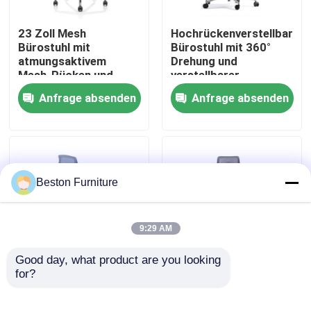
23 Zoll Mesh
Hochrückenverstellbarer
Werksbesichtigung
Bürostuhl mit
Bürostuhl mit 360°
atmungsaktivem
Drehung und
Mesh-Rücken und
verstellbarer
Qualitätskontrolle
festen Armlehnen
Kopfstütze
Anfrage absenden
Anfrage absenden
drehbarer Dreh-Task-
Sessel
Kontakt mit uns
Nachrichten
Beston Furniture
Fälle
9:29 AM
Blog
Good day, what product are you looking 
for?
Grau-Blau-Lifthilfe-
Grau-weißer Bürostuhl
Armlehne
aus Netzen mit
Büroarbeitsplätze
Atmungsglas
Höhenregelung,