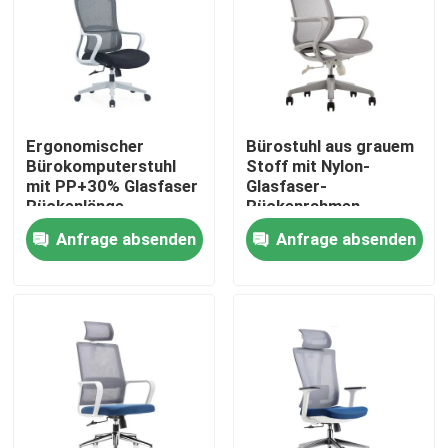
Ergonomischer
Bürostuhl aus grauem
Bürokomputerstuhl
Stoff mit Nylon-
mit PP+30% Glasfaser
Glasfaser-
Rückenlänge
Rückenrahmen,
einstellbar und
Schaumkissen und
Anfrage absenden
Anfrage absenden
Nylonrad
schwarzen PU-Rädern
Heim
Produkte
Über uns