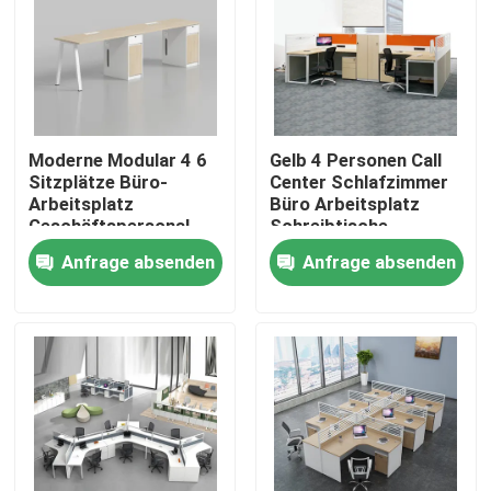
Moderne Modular 4 6
Gelb 4 Personen Call
Sitzplätze Büro-
Center Schlafzimmer
Arbeitsplatz
Büro Arbeitsplatz
Geschäftspersonal
Schreibtische
Büro-Schreibtisch mit
Anfrage absenden
Anfrage absenden
Privacy-Bildschirm-
Partition
Heim
Produkte
Über uns