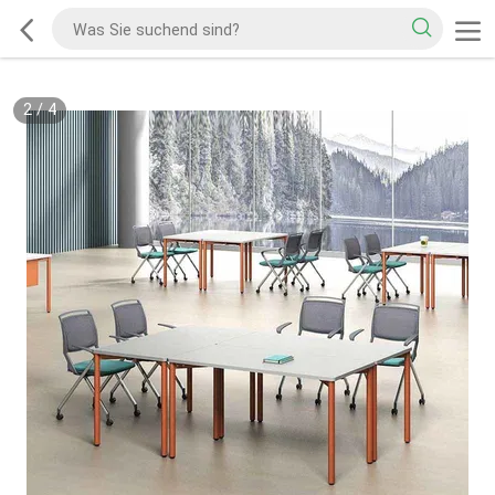
2
/
4