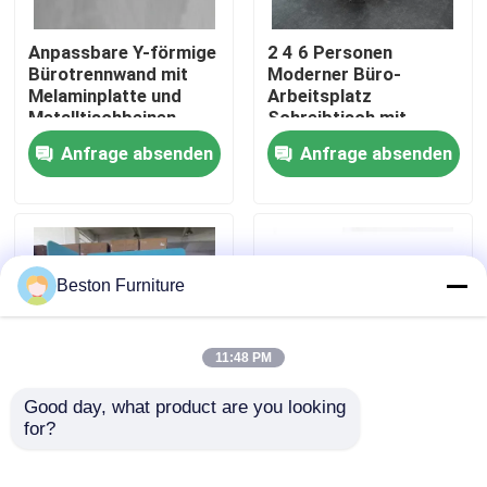
Anpassbare Y-förmige
2 4 6 Personen
Werksbesichtigung
Bürotrennwand mit
Moderner Büro-
Melaminplatte und
Arbeitsplatz
Metalltischbeinen
Schreibtisch mit
Qualitätskontrolle
Aluminiumprofil
Anfrage absenden
Anfrage absenden
Stoffmaterial und
30mm dicker Platte
Kontakt mit uns
Nachrichten
Beston Furniture
Fälle
11:48 PM
Blog
Good day, what product are you looking 
for?
Anpassbare Größe
Hohe modulare
25mm Melaminkarton
Trennwand-
Büroarbeitsplätze
Blauer
Arbeitsstation mit