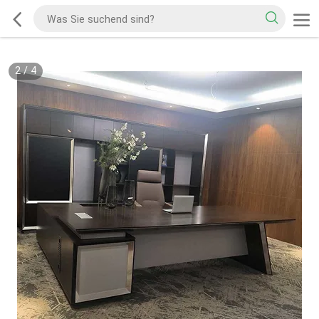
2
/
4