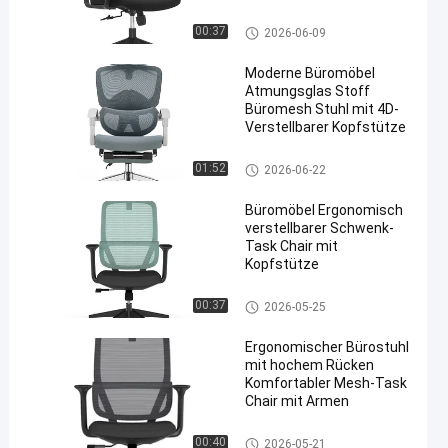
Netzgewebe, drehbarer,
bequemer
Maschenbürostuhl
00:37
2026-06-09
Computerstuhl
Moderne Büromöbel
Atmungsglas Stoff
Büromesh Stuhl mit 4D-
Verstellbarer Kopfstütze
Maschenbürostuhl
01:52
2026-06-22
Büromöbel Ergonomisch
verstellbarer Schwenk-
Task Chair mit
Kopfstütze
Maschenbürostuhl
00:37
2026-05-25
Ergonomischer Bürostuhl
mit hochem Rücken
Komfortabler Mesh-Task
Chair mit Armen
Maschenbürostuhl
00:40
2026-05-21