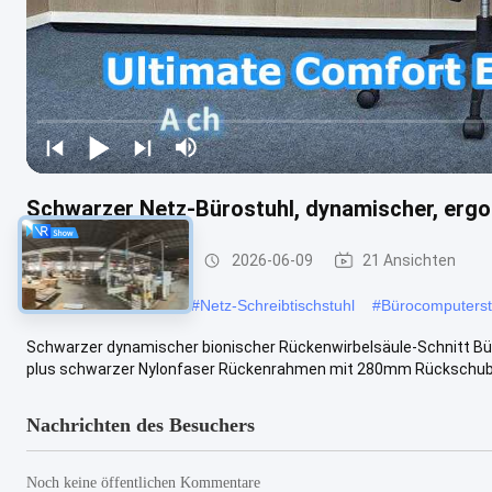
Schwarzer Netz-Bürostuhl, dynamischer, ergo
Maschenbürostuhl
2026-06-09
21 Ansichten
#
Moderner Bürostuhl
#
Netz-Schreibtischstuhl
#
Bürocomputerst
Schwarzer dynamischer bionischer Rückenwirbelsäule-Schnitt Büro
plus schwarzer Nylonfaser Rückenrahmen mit 280mm Rückschub 
Nachrichten des Besuchers
Noch keine öffentlichen Kommentare