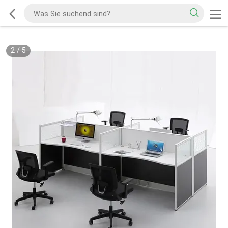
2
/
5