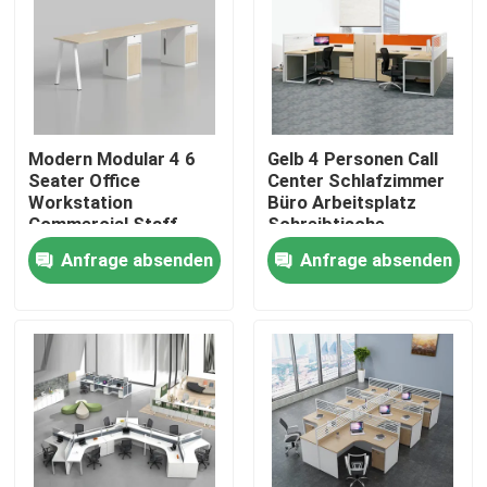
Modern Modular 4 6
Gelb 4 Personen Call
Seater Office
Center Schlafzimmer
Workstation
Büro Arbeitsplatz
Commercial Staff
Schreibtische
Office Desk with
Anfrage absenden
Anfrage absenden
Privacy Screen
Partition
Heim
Produkte
Über uns