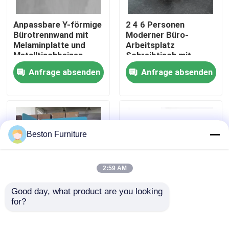
Anpassbare Y-förmige
2 4 6 Personen
Werksbesichtigung
Bürotrennwand mit
Moderner Büro-
Melaminplatte und
Arbeitsplatz
Metalltischbeinen
Schreibtisch mit
Qualitätskontrolle
Aluminiumprofil
Anfrage absenden
Anfrage absenden
Stoffmaterial und
30mm dicker Platte
Kontakt mit uns
Nachrichten
Beston Furniture
Fälle
2:59 AM
Blog
Good day, what product are you looking 
for?
Anpassbare Größe
Hohe modulare
25mm Melaminkarton
Trennwand-
Büroarbeitsplätze
Blauer
Arbeitsstation mit