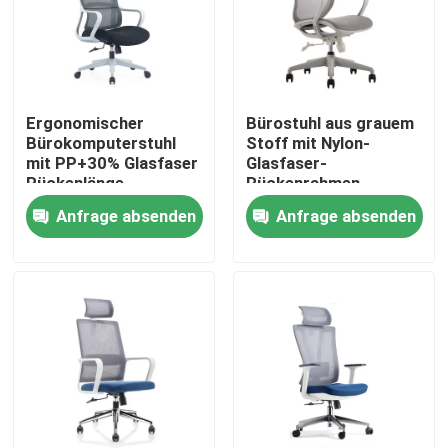
Ergonomischer
Bürostuhl aus grauem
Bürokomputerstuhl
Stoff mit Nylon-
mit PP+30% Glasfaser
Glasfaser-
Rückenlänge
Rückenrahmen,
einstellbar und
Schaumkissen und
Anfrage absenden
Anfrage absenden
Nylonrad
schwarzen PU-Rädern
Heim
Produkte
Über uns