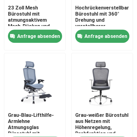
23 Zoll Mesh
Hochrückenverstellbarer
Bürostuhl mit
Bürostuhl mit 360°
Werksbesichtigung
atmungsaktivem
Drehung und
Mesh-Rücken und
verstellbarer
festen Armlehnen
Kopfstütze
Anfrage absenden
Anfrage absenden
Qualitätskontrolle
drehbarer Dreh-Task-
Sessel
Kontakt mit uns
Nachrichten
Fälle
Blog
Grau-Blau-Lifthilfe-
Grau-weißer Bürostuhl
Armlehne
aus Netzen mit
Atmungsglas
Höhenregelung,
Bürostuhl mit
Drehfunktion und
Büroarbeitsplätze