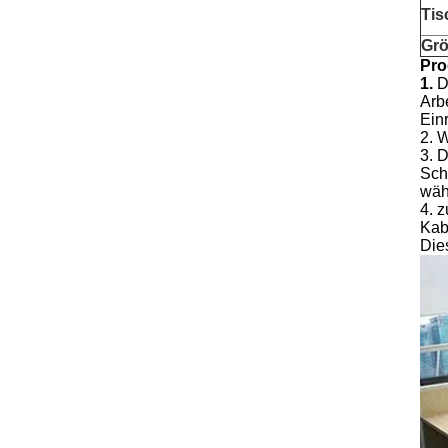
Tis
Gr
Pro
1.
D
Arb
Ein
2. 
3. 
Sch
wäh
4. z
Kab
Die