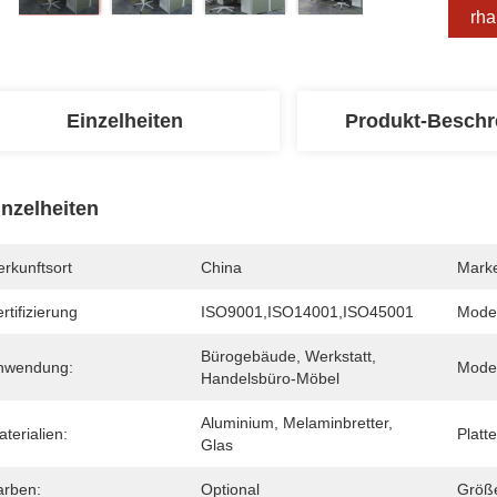
Erha
Einzelheiten
Produkt-Beschr
inzelheiten
rkunftsort
China
Mark
rtifizierung
ISO9001,ISO14001,ISO45001
Mode
Bürogebäude, Werkstatt, 
nwendung:
Mode
Handelsbüro-Möbel
Aluminium, Melaminbretter, 
terialien:
Platt
Glas
arben:
Optional
Größ