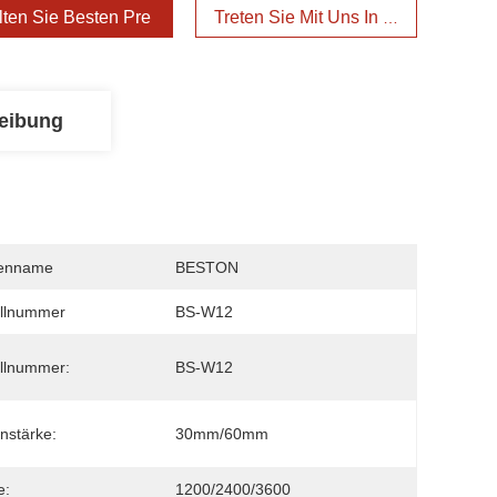
lten Sie Besten Preis
Treten Sie Mit Uns In Verbindung
eibung
enname
BESTON
llnummer
BS-W12
llnummer:
BS-W12
enstärke:
30mm/60mm
e:
1200/2400/3600