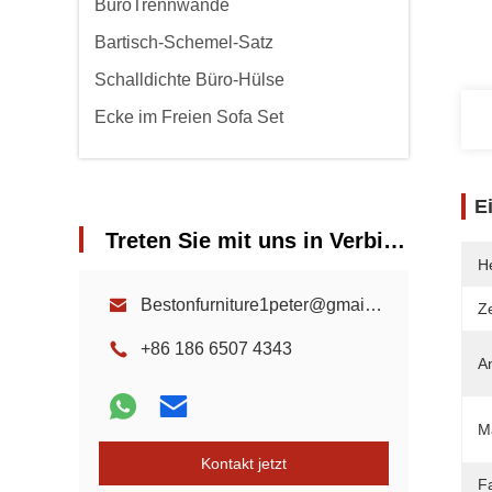
BüroTrennwände
Bartisch-Schemel-Satz
Schalldichte Büro-Hülse
Ecke im Freien Sofa Set
E
Treten Sie mit uns in Verbindung
He
Bestonfurniture1peter@gmail.com
Ze
+86 186 6507 4343
A
Ma
Kontakt jetzt
F