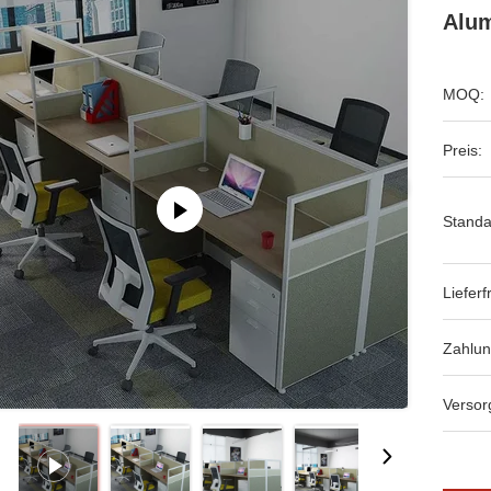
Alum
MOQ:
Preis:
Standa
Lieferfr
Zahlu
Versor