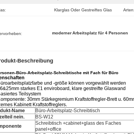
las:
Klarglas Oder Gestreiftes Glas
Arten
moderner Arbeitsplatz für 4 Personen
ervorheben:
rodukt-Beschreibung
ersonen-Büro-Arbeitsplatz-Schreibtische mit Fach für Büro
enschaften
üroarbeitsplatzfarbe und -größe können vorgewählt werden
6&25mm starkes E1 enviroboard, klare gestreifte Glaswand
asiertes Teilsystem
omponente: 30mm Stärkegremium Kraftstoffregler-Brett u. 60mm 
ernes Kabinett Kraftstoffreglers.
odukt-Name
Büro-Arbeitsplatz-Schreibtisch
zelteil nein.
BS-W12
Schreibtisch +cabinet+glass des Faches
mponente
panel+office