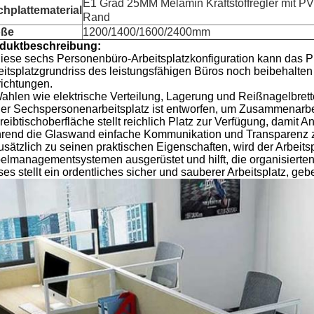
E1 Grad 25MM Melamin Kraftstoffregler mit P
chplattematerial
Rand
öße
1200/1400/1600/2400mm
duktbeschreibung:
iese sechs Personenbüro-Arbeitsplatzkonfiguration kann das P
eitsplatzgrundriss des leistungsfähigen Büros noch beibehalten
richtungen.
Wahlen wie elektrische Verteilung, Lagerung und Reißnagelbrette
Der Sechspersonenarbeitsplatz ist entworfen, um Zusammenarbe
reibtischoberfläche stellt reichlich Platz zur Verfügung, damit 
rend die Glaswand einfache Kommunikation und Transparenz z
usätzlich zu seinen praktischen Eigenschaften, wird der Arbeitsp
elmanagementsystemen ausgerüstet und hilft, die organisierten
ses stellt ein ordentliches sicher und sauberer Arbeitsplatz, g