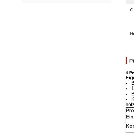
G
H
P
4 P
Eig
B
1
B
K
hölz
Pr
Ein
Ko