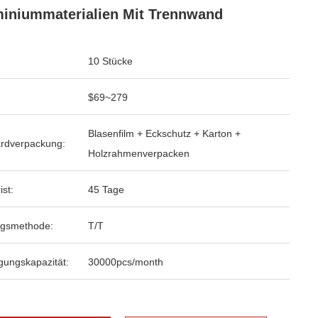
iniummaterialien Mit Trennwand
10 Stücke
$69~279
Blasenfilm + Eckschutz + Karton +
rdverpackung:
Holzrahmenverpacken
ist:
45 Tage
ngsmethode:
T/T
gungskapazität:
30000pcs/month