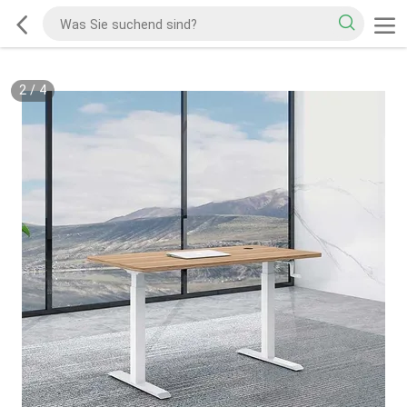
2
/
4