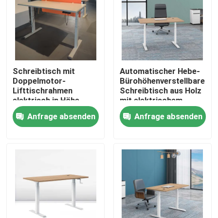
Schreibtisch mit
Automatischer Hebe-
Doppelmotor-
Bürohöhenverstellbarer
Lifttischrahmen
Schreibtisch aus Holz
elektrisch in Höhe
mit elektrischem
einstellbarer Sitz-
Stehlift
Anfrage absenden
Anfrage absenden
Stand-Tisch
Heim
Produkte
Über uns