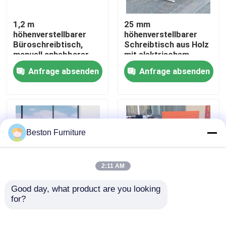
1,2 m
25 mm
Werksbesichtigung
höhenverstellbarer
höhenverstellbarer
Büroschreibtisch,
Schreibtisch aus Holz
manuell anhebbarer
mit elektrischem
Qualitätskontrolle
Stehtisch
Stehpult
Anfrage absenden
Anfrage absenden
Kontakt mit uns
Nachrichten
Beston Furniture
Fälle
2:11 AM
Blog
Good day, what product are you looking 
for?
1,6 m elektrischer
1.6M Weiß
Sitz-Steh-
ergonomischer Holz
Büroarbeitsplätze
Schreibtisch,
elektrischer