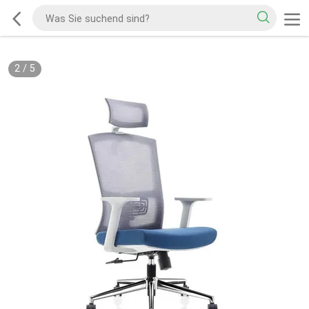
2
/
5