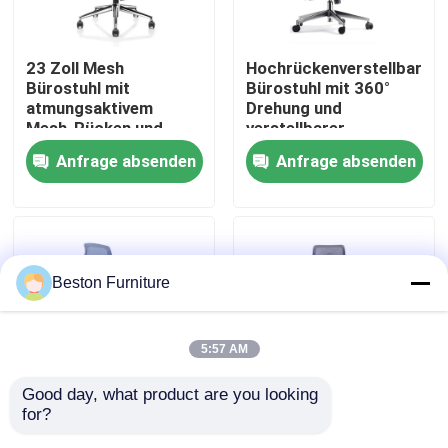
Werksbesichtigung
23 Zoll Mesh
Hochrückenverstellbarer
Bürostuhl mit
Bürostuhl mit 360°
atmungsaktivem
Drehung und
Qualitätskontrolle
Mesh-Rücken und
verstellbarer
festen Armlehnen
Kopfstütze
Anfrage absenden
Anfrage absenden
drehbarer Dreh-Task-
Kontakt mit uns
Sessel
Nachrichten
Beston Furniture
Fälle
5:57 AM
Blog
Good day, what product are you looking 
for?
Grau-Blau-Lifthilfe-
Grau-weißer Bürostuhl
Büroarbeitsplätze
Armlehne
aus Netzen mit