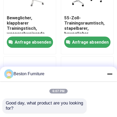
Werksbesichtigung
Beweglicher,
55-Zoll-
klappbarer
Trainingsraumtisch,
Trainingstisch,
stapelbarer,
Qualitätskontrolle
wasserabweisende
beweglicher
Holzmaserung, mit
Trainingstisch, 25 mm
Anfrage absenden
Anfrage absenden
Ablage
dick
Kontakt mit uns
Nachrichten
Beston Furniture
Fälle
6:07 PM
Blog
Good day, what product are you looking 
for?
Ahornfarbener,
63 Zoll faltbarer
Büroarbeitsplätze
faltbarer
Schultisch aus Holz