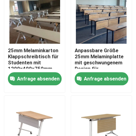
25mm Melaminkarton
Anpassbare Größe
Klappschreibtisch für
25mm Melaminplatte
Studenten mit
mit geschwungenem
1200x400x750mm
Design für
Größe für den
Schulungsräume und
Anfrage absenden
Anfrage absenden
Unterricht
Konferenzen
Heim
Produkte
Über uns