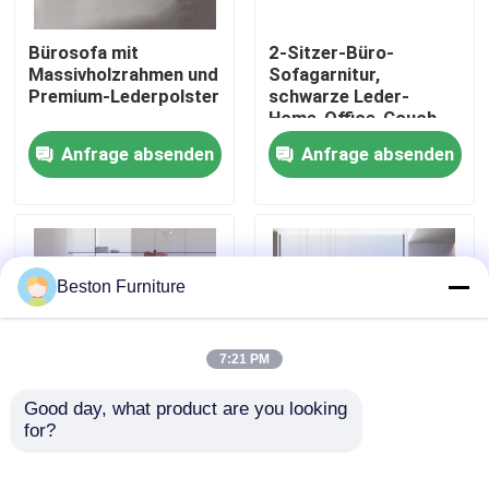
Bürosofa mit
2-Sitzer-Büro-
Werksbesichtigung
Massivholzrahmen und
Sofagarnitur,
Premium-Lederpolster
schwarze Leder-
Home-Office-Couch
Qualitätskontrolle
Anfrage absenden
Anfrage absenden
Kontakt mit uns
Nachrichten
Beston Furniture
Fälle
7:21 PM
Blog
Good day, what product are you looking 
for?
Maßgeschneidertes
Zweisitzer-Sofa aus
Iso-Einzelsofa aus
Leder für Empfangs-
Büroarbeitsplätze
Leder, Zweisitzer-
und Büromöbel