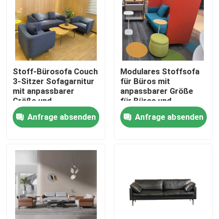
Stoff-Bürosofa Couch
Modulares Stoffsofa
3-Sitzer Sofagarnitur
für Büros mit
mit anpassbarer
anpassbarer Größe
Größe und
für Büros und
Massivholzrahmen
Wohnzimmer
Anfrage absenden
Anfrage absenden
Heim
Produkte
Über uns