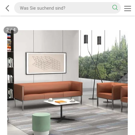
2
/
4