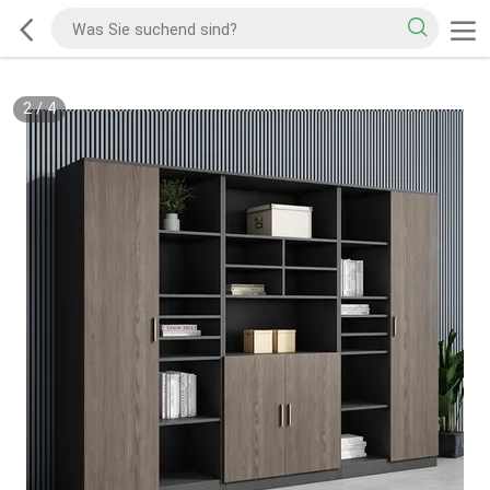
2
/
4