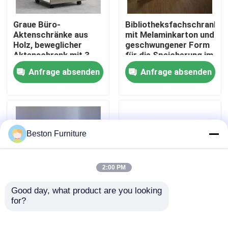
Graue Büro-
Bibliotheksfachschrank
Werksbesichtigung
Aktenschränke aus
mit Melaminkarton und
Holz, beweglicher
geschwungener Form
Aktenschrank mit 3
für die Speicherung im
Qualitätskontrolle
Schubladen und
Büro
Anfrage absenden
Anfrage absenden
Rädern
Kontakt mit uns
Nachrichten
Beston Furniture
Fälle
2:00 PM
Blog
Good day, what product are you looking 
for?
Melaminkartonspeicher
Hohe, kratzfeste,
für Büro- und
glasfeste Schranke
Büroarbeitsplätze
Bibliothekslager
mit E1-Klasse-