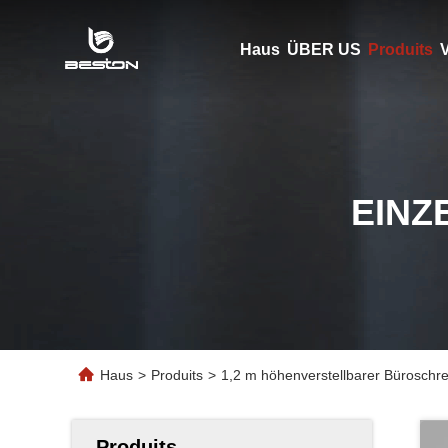
Haus
ÜBER US
Produits
V
EINZ
Haus
>
Produits
>
1,2 m höhenverstellbarer Büroschre
Produits