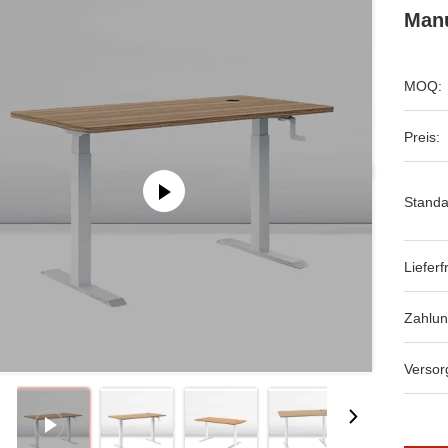
Manu
MOQ:
Preis:
Standa
Lieferfr
Zahlu
Versor