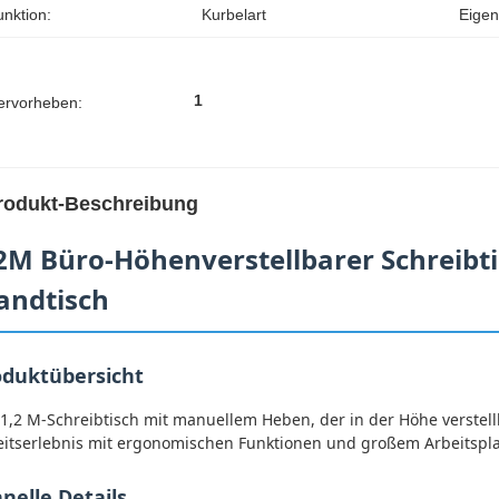
unktion:
Kurbelart
Eigen
1
ervorheben:
rodukt-Beschreibung
2M Büro-Höhenverstellbarer Schreibt
andtisch
oduktübersicht
1,2 M-Schreibtisch mit manuellem Heben, der in der Höhe verstellba
eitserlebnis mit ergonomischen Funktionen und großem Arbeitspla
nelle Details