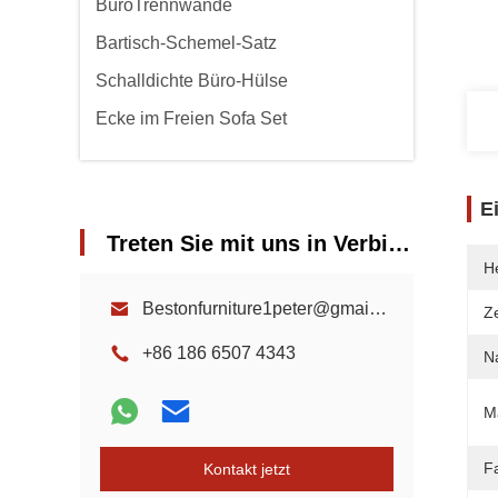
BüroTrennwände
Bartisch-Schemel-Satz
Schalldichte Büro-Hülse
Ecke im Freien Sofa Set
E
Treten Sie mit uns in Verbindung
He
Bestonfurniture1peter@gmail.com
Ze
+86 186 6507 4343
N
Ma
F
Kontakt jetzt