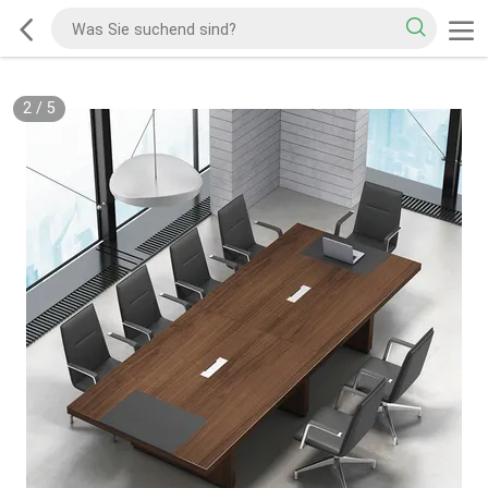
2
/
5