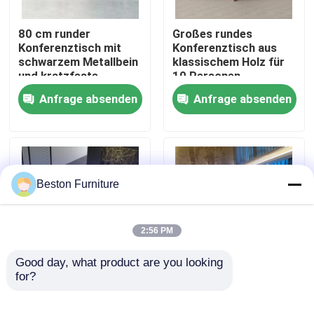
80 cm runder
Großes rundes
Werksbesichtigung
Konferenztisch mit
Konferenztisch aus
schwarzem Metallbein
klassischem Holz für
und kratzfeste
10 Personen
Qualitätskontrolle
Oberfläche
Anfrage absenden
Anfrage absenden
Kontakt mit uns
Nachrichten
Beston Furniture
Fälle
2:56 PM
Blog
Good day, what product are you looking 
for?
2.4M Holz
Büromöbel Großes
Tagungszimmer Tisch
gemaltes
Büroarbeitsplätze
Runder Dreieck
Tagungstisch