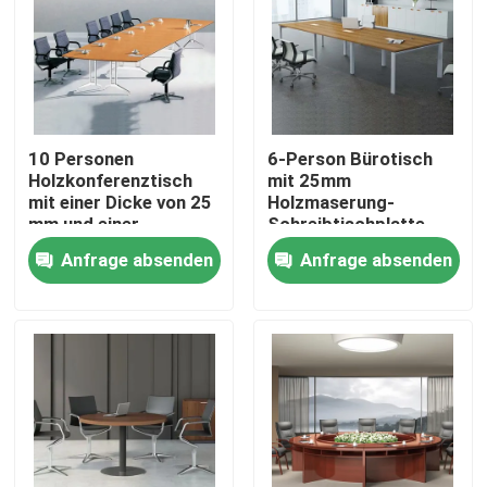
10 Personen
6-Person Bürotisch
Holzkonferenztisch
mit 25mm
mit einer Dicke von 25
Holzmaserung-
mm und einer
Schreibtischplatte,
kratzfesten
kratzfester
Anfrage absenden
Anfrage absenden
Oberfläche für
Oberfläche und
Sitzungen im
anpassbaren Farben
Boardroom
Heim
Produkte
Über uns