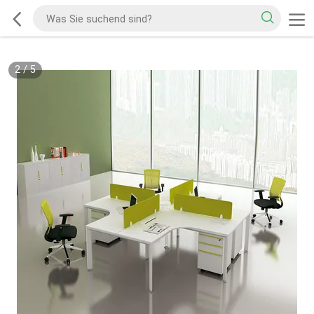
2
/
5