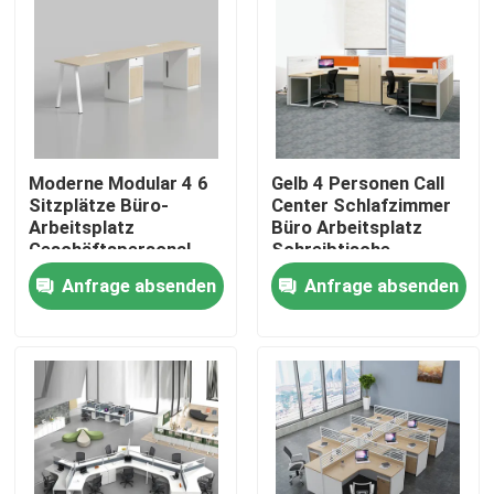
Moderne Modular 4 6
Gelb 4 Personen Call
Sitzplätze Büro-
Center Schlafzimmer
Arbeitsplatz
Büro Arbeitsplatz
Geschäftspersonal
Schreibtische
Büro-Schreibtisch mit
Anfrage absenden
Anfrage absenden
Privacy-Bildschirm-
Partition
Heim
Produkte
Über uns