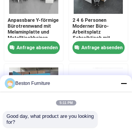
Werksbesichtigung
Anpassbare Y-förmige
2 4 6 Personen
Bürotrennwand mit
Moderner Büro-
Melaminplatte und
Arbeitsplatz
Qualitätskontrolle
Metalltischbeinen
Schreibtisch mit
Aluminiumprofil
Anfrage absenden
Anfrage absenden
Stoffmaterial und
Kontakt mit uns
30mm dicker Platte
Nachrichten
Beston Furniture
Fälle
5:11 PM
Blog
Good day, what product are you looking 
for?
Anpassbare Größe
Hohe modulare
Büroarbeitsplätze
25mm Melaminkarton
Trennwand-