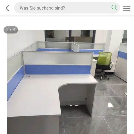
2
/
4