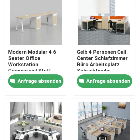
Modern Modular 4 6
Gelb 4 Personen Call
Seater Office
Center Schlafzimmer
Workstation
Büro Arbeitsplatz
Commercial Staff
Schreibtische
Office Desk with
Anfrage absenden
Anfrage absenden
Privacy Screen
Partition
Heim
Produkte
Über uns