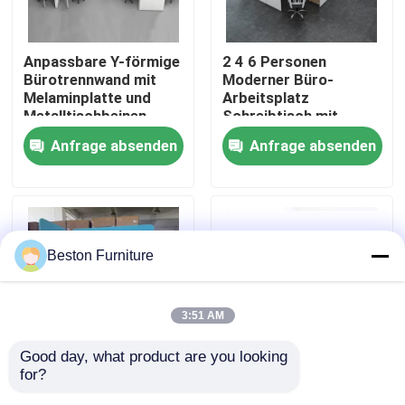
Werksbesichtigung
Anpassbare Y-förmige
2 4 6 Personen
Bürotrennwand mit
Moderner Büro-
Melaminplatte und
Arbeitsplatz
Qualitätskontrolle
Metalltischbeinen
Schreibtisch mit
Aluminiumprofil
Anfrage absenden
Anfrage absenden
Stoffmaterial und
Kontakt mit uns
30mm dicker Platte
Nachrichten
Beston Furniture
Fälle
3:51 AM
Blog
Good day, what product are you looking 
for?
Anpassbare Größe
Hohe modulare
Büroarbeitsplätze
25mm Melaminkarton
Trennwand-