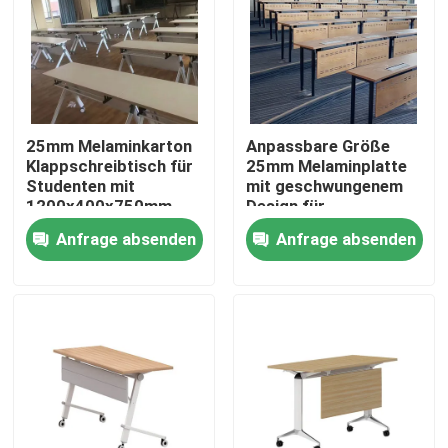
25mm Melaminkarton
Anpassbare Größe
Klappschreibtisch für
25mm Melaminplatte
Studenten mit
mit geschwungenem
1200x400x750mm
Design für
Größe für den
Schulungsräume und
Anfrage absenden
Anfrage absenden
Unterricht
Konferenzen
Heim
Produkte
Über uns