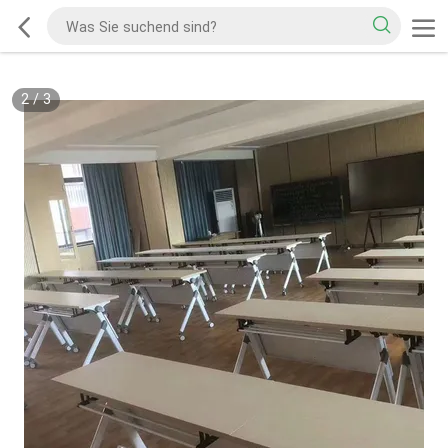
2
/
3