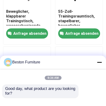
Beweglicher,
55-Zoll-
Werksbesichtigung
klappbarer
Trainingsraumtisch,
Trainingstisch,
stapelbarer,
wasserabweisende
beweglicher
Qualitätskontrolle
Holzmaserung, mit
Trainingstisch, 25 mm
Anfrage absenden
Anfrage absenden
Ablage
dick
Kontakt mit uns
Nachrichten
Beston Furniture
Fälle
9:34 AM
Blog
Good day, what product are you looking 
for?
Ahornfarbener,
63 Zoll faltbarer
faltbarer
Schultisch aus Holz
Büroarbeitsplätze
Schulungstisch,
für das Klassenzimmer