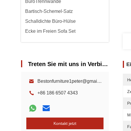
BüroTrennwände
Bartisch-Schemel-Satz
Schalldichte Büro-Hülse
Ecke im Freien Sofa Set
Treten Sie mit uns in Verbindung
E
He
Bestonfurniture1peter@gmail.com
Ze
+86 186 6507 4343
P
Ma
Kontakt jetzt
F