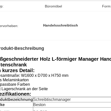
yp:
Büromöbel
Form
Handelsschreibtisch
ervorheben:
rodukt-Beschreibung
ßgeschneiderter Holz L-förmiger Manager Hand
itenschrank
n kurzes Detail
:
esamtmaße: W1600 x D700 x H750 mm
us Melaminkarton
npassbare Farben
it Lagerschrank an der Seite
ezifikationen:
duktbezeichnung
Schreibtischmanager
rke
Beston