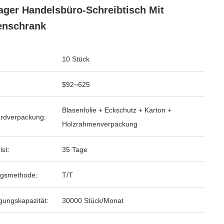
ger Handelsbüro-Schreibtisch Mit
enschrank
10 Stück
$92~625
Blasenfolie + Eckschutz + Karton +
rdverpackung:
Holzrahmenverpackung
ist:
35 Tage
ngsmethode:
T/T
gungskapazität:
30000 Stück/Monat