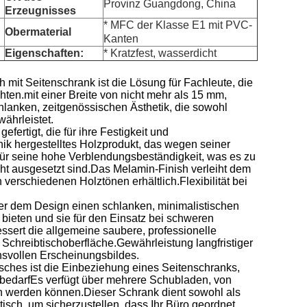
Provinz Guangdong, China
Erzeugnisses
* MFC der Klasse E1 mit PVC-
Obermaterial
Kanten
Eigenschaften:
* Kratzfest, wasserdicht
mit Seitenschrank ist die Lösung für Fachleute, die
ten.mit einer Breite von nicht mehr als 15 mm,
chlanken, zeitgenössischen Ästhetik, die sowohl
ährleistet.
fertigt, die für ihre Festigkeit und
nik hergestelltes Holzprodukt, das wegen seiner
für seine hohe Verblendungsbeständigkeit, was es zu
ht ausgesetzt sind.Das Melamin-Finish verleiht dem
n verschiedenen Holztönen erhältlich.Flexibilität bei
er dem Design einen schlanken, minimalistischen
 bieten und sie für den Einsatz bei schweren
sert die allgemeine saubere, professionelle
 Schreibtischoberfläche.Gewährleistung langfristiger
hsvollen Erscheinungsbildes.
sches ist die Einbeziehung eines Seitenschranks,
robedarfEs verfügt über mehrere Schubladen, von
en werden können.Dieser Schrank dient sowohl als
tisch, um sicherzustellen, dass Ihr Büro geordnet