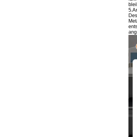
blei
5.A
Des
Met
ent
ang