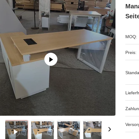
Mana
Seit
MOQ:
Preis:
Standa
Lieferfr
Zahlu
Versor