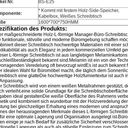
kel Nr.
BS-E25
* Kommt mit festem Holz-Side-Speicher,
mponente:
Kabelbox, Weißes Schreibtisch
öße
1600*700*750HMM
ezifikation des Produkts:
er maßgeschneiderte Holz-L-förmige Manager-Büro-Schreibtisch 
e funktionale, stilvolle und moderne Büromgebung schaffen möch
biniert dieser Schreibtisch hochwertige Materialien mit einer s
ktikabilität als auch Eleganz in jedem kommerziellen Umfeld gew
ser L-förmige Schreibtisch ist aus langlebigen Melaminkartons ge
schleißbeständigkeit bekannt sind.Melamin ist ein von der Tech
vorragenden Veredelung oft bevorzugt wirdEs ist auch bekannt 
er idealen Wahl für Büromöbel macht, die täglich dem Sonnenlic
eibtisch eine glatteDie hochwertige Holzfurniertextur ist auch i
 Anpassung.
r Schreibtisch wird von einem weißen Metallrahmen gestützt, d
ch verleiht.eine solide Grundlage für die Schreibtischoberfläche
gaben ideal gestaltenDie weiße Oberfläche des Rahmens verbes
hetik und kombiniert sich wunderbar mit der Holzveredelung der
stung bei gleichzeitiger Erhaltung eines modernen und anspruc
ines der herausragenden Merkmale dieses L-förmigen Schreibti
 für eine optimale Lagerung und Organisation ausgelegt ist.Bü
en einige je nach Bedarf für zusätzliche Sicherheit verschloss
ktionelle Lagerung als auch als stilvolle Ergänzung zum Schreib