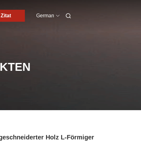
Zitat
German
UKTEN
eschneiderter Holz L-Förmiger