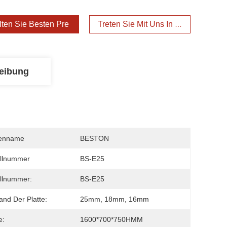
lten Sie Besten Preis
Treten Sie Mit Uns In Verbindung
eibung
enname
BESTON
llnummer
BS-E25
llnummer:
BS-E25
tand Der Platte:
25mm, 18mm, 16mm
e:
1600*700*750HMM