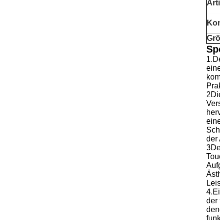
Arti
Ko
Gr
Sp
1.D
ein
kom
Pra
2Die
Ver
her
ein
Schr
der
3De
Tou
Auf
Äst
Lei
4.E
der
den
fun