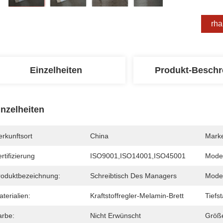
Erha
Einzelheiten
Produkt-Beschr
inzelheiten
rkunftsort
China
Mark
rtifizierung
ISO9001,ISO14001,ISO45001
Mode
roduktbezeichnung:
Schreibtisch Des Managers
Mode
terialien:
Kraftstoffregler-Melamin-Brett
Tiefs
arbe:
Nicht Erwünscht
Größ