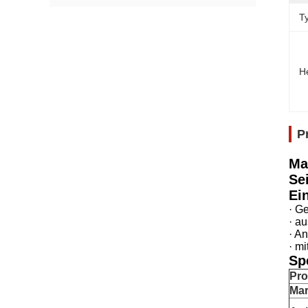
T
H
P
Ma
Se
Ei
· G
· a
· A
· m
Sp
Pro
Ma