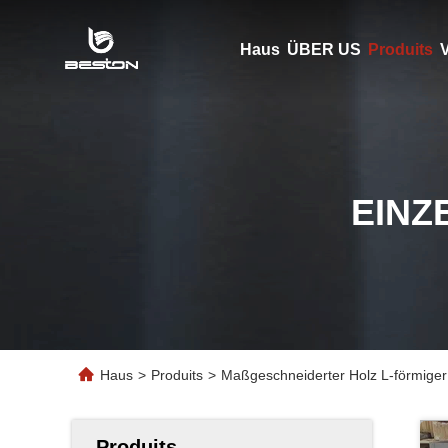
Haus
ÜBER US
Produits
V
EINZ
Haus
>
Produits
>
Maßgeschneiderter Holz L-förmiger
Produits