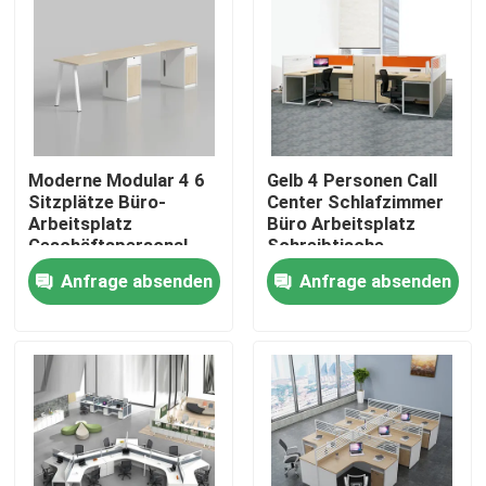
Moderne Modular 4 6
Gelb 4 Personen Call
Sitzplätze Büro-
Center Schlafzimmer
Arbeitsplatz
Büro Arbeitsplatz
Geschäftspersonal
Schreibtische
Büro-Schreibtisch mit
Anfrage absenden
Anfrage absenden
Privacy-Bildschirm-
Partition
Heim
Produkte
Über uns