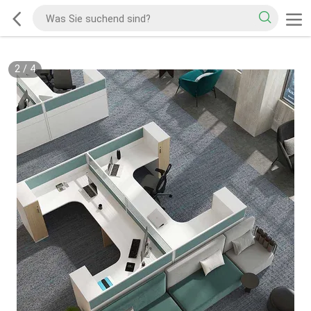
2
/
4