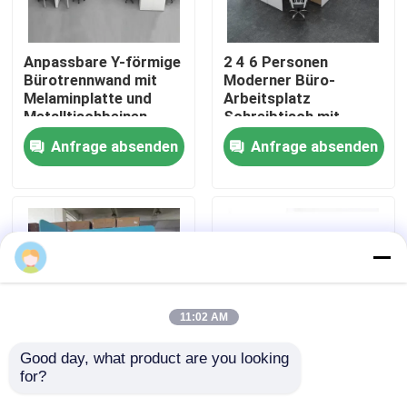
Werksbesichtigung
Anpassbare Y-förmige
2 4 6 Personen
Bürotrennwand mit
Moderner Büro-
Melaminplatte und
Arbeitsplatz
Qualitätskontrolle
Metalltischbeinen
Schreibtisch mit
Aluminiumprofil
Anfrage absenden
Anfrage absenden
Stoffmaterial und
Kontakt mit uns
30mm dicker Platte
Nachrichten
Fälle
11:02 AM
Blog
Good day, what product are you looking 
for?
Anpassbare Größe
Hohe modulare
Büroarbeitsplätze
25mm Melaminkarton
Trennwand-