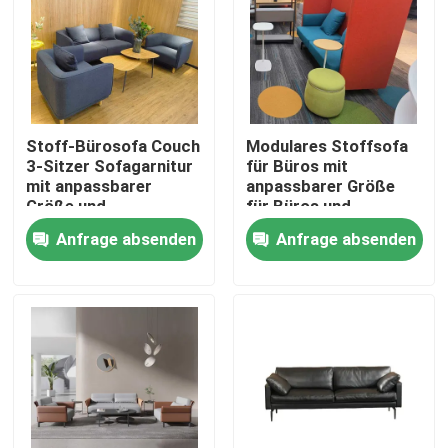
Stoff-Bürosofa Couch
Modulares Stoffsofa
3-Sitzer Sofagarnitur
für Büros mit
mit anpassbarer
anpassbarer Größe
Größe und
für Büros und
Massivholzrahmen
Wohnzimmer
Anfrage absenden
Anfrage absenden
Heim
Produkte
Über uns