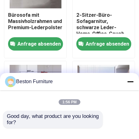
Bürosofa mit
2-Sitzer-Büro-
Werksbesichtigung
Massivholzrahmen und
Sofagarnitur,
Premium-Lederpolster
schwarze Leder-
Home-Office-Couch
Qualitätskontrolle
Anfrage absenden
Anfrage absenden
Kontakt mit uns
Nachrichten
Beston Furniture
Fälle
1:56 PM
Blog
Good day, what product are you looking 
for?
Maßgeschneidertes
Zweisitzer-Sofa aus
Iso-Einzelsofa aus
Leder für Empfangs-
Büroarbeitsplätze
Leder, Zweisitzer-
und Büromöbel