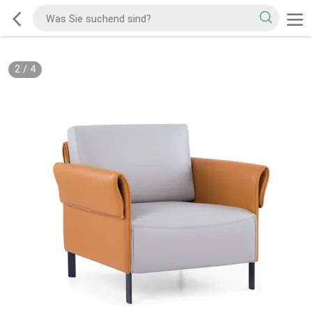
2
/
4