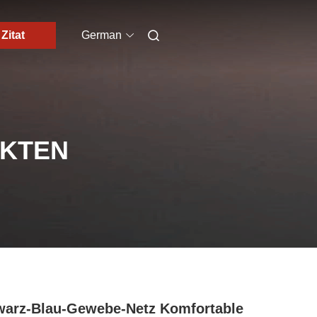
Zitat
German
UKTEN
arz-Blau-Gewebe-Netz Komfortable