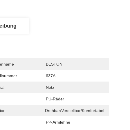
eibung
enname
BESTON
llnummer
637A
ial:
Netz
PU-Räder
ion:
Drehbar/verstellbar/komfortabel
PP-Armlehne