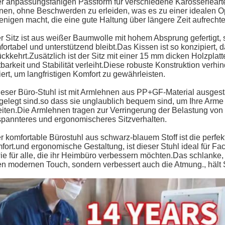
er anpassungsfähigen Passform für verschiedene Karosseriearte
nen, ohne Beschwerden zu erleiden, was es zu einer idealen 
jenigen macht, die eine gute Haltung über längere Zeit aufrecht
r Sitz ist aus weißer Baumwolle mit hohem Absprung gefertigt,
fortabel und unterstützend bleibt.Das Kissen ist so konzipiert, 
ückkehrt.Zusätzlich ist der Sitz mit einer 15 mm dicken Holzplat
barkeit und Stabilität verleiht.Diese robuste Konstruktion verhi
iert, um langfristigen Komfort zu gewährleisten.
ieser Büro-Stuhl ist mit Armlehnen aus PP+GF-Material ausgestat
gelegt sind.so dass sie unglaublich bequem sind, um Ihre Arme
eiten.Die Armlehnen tragen zur Verringerung der Belastung von
spannteres und ergonomischeres Sitzverhalten.
r komfortable Bürostuhl aus schwarz-blauem Stoff ist die perfekt
fort.und ergonomische Gestaltung, ist dieser Stuhl ideal für Fa
ie für alle, die ihr Heimbüro verbessern möchten.Das schlanke, 
en modernen Touch, sondern verbessert auch die Atmung., hält 