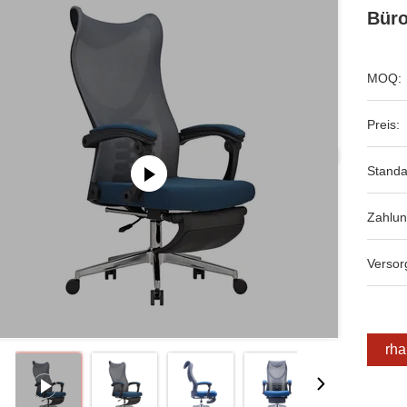
Büro
MOQ:
Preis:
Standa
Zahlu
Versor
Erha