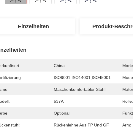
Einzelheiten
Produkt-Beschr
inzelheiten
rkunftsort
China
Mark
rtifizierung
ISO9001,ISO14001,ISO45001
Mode
ame:
Maschenkomfortabler Stuhl
Mater
odell:
637A
Rolle:
arbe:
Optional
Funkt
ückenstuhl:
Rückenlehne Aus PP Und GF
Arm: