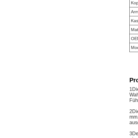
Kop
Ar
Kas
Mat
OE
Mod
Pr
1Di
Wah
Füh
2Di
mm,
aus
3De