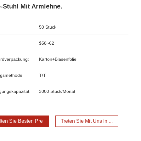
-Stuhl Mit Armlehne.
50 Stück
$58~62
rdverpackung:
Karton+Blasenfolie
ngsmethode:
T/T
gungskapazität:
3000 Stück/Monat
lten Sie Besten Preis
Treten Sie Mit Uns In Verbindung