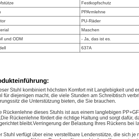
fstütze
Festkopfschutz
m
PP
Armlehne
tor
PU-Räder
erial
Maschen
M und ODM
- Ja, das ist es.
ell
637A
odukteinführung:
eser Stuhl kombiniert höchsten Komfort mit Langlebigkeit und e
l für diejenigen macht, die viele Stunden am Schreibtisch verbr
rungssitz die Unterstützung bieten, die Sie brauchen.
e Rückenlehne dieses Stuhls ist aus einem langlebigen PP+GF-Ma
Die Rückenlehne fördert die richtige Haltung und sorgt dafür, d
gerichtet bleibt.Verringerung der Belastung Ihres Rückens bei 
r Stuhl verfügt über eine verstellbare Lendenstütze, die sich 