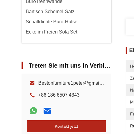
BüroTrennwände
Bartisch-Schemel-Satz
Schalldichte Büro-Hülse
Ecke im Freien Sofa Set
E
Treten Sie mit uns in Verbindung
He
Ze
Bestonfurniture1peter@gmail.com
N
+86 186 6507 4343
M
F
R
Kontakt jetzt