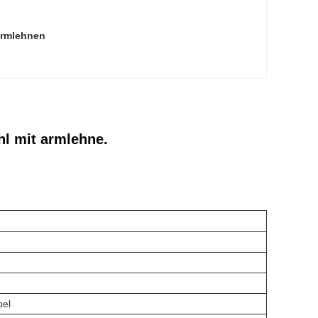
Armlehnen
hl mit armlehne.
bel