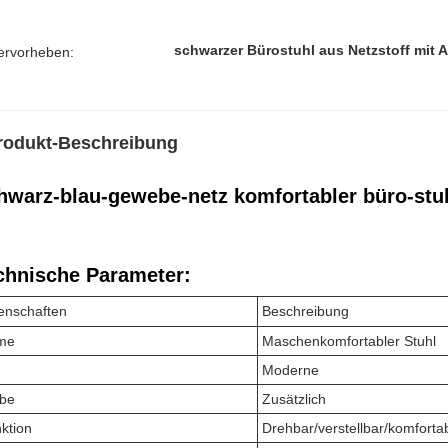
schwarzer Bürostuhl aus Netzstoff mit 
ervorheben:
rodukt-Beschreibung
hwarz-blau-gewebe-netz komfortabler büro-stu
chnische Parameter:
enschaften
Beschreibung
me
Maschenkomfortabler Stuhl
Moderne
be
Zusätzlich
ktion
Drehbar/verstellbar/komforta