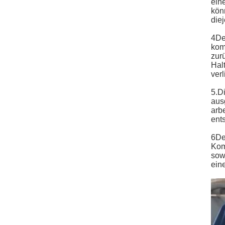
ein
kön
die
4De
kom
zur
Halt
verl
5.D
aus
arb
ent
6De
Kom
sow
ein