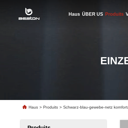
Haus
ÜBER US
Produits
V
EINZ
Haus
>
Produits
>
Schwarz-blau-gewebe-netz komforta
Produits