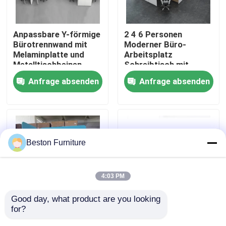
Werksbesichtigung
Anpassbare Y-förmige
2 4 6 Personen
Bürotrennwand mit
Moderner Büro-
Melaminplatte und
Arbeitsplatz
Qualitätskontrolle
Metalltischbeinen
Schreibtisch mit
Aluminiumprofil
Anfrage absenden
Anfrage absenden
Stoffmaterial und
Kontakt mit uns
30mm dicker Platte
Nachrichten
Beston Furniture
Fälle
4:03 PM
Blog
Good day, what product are you looking 
for?
Anpassbare Größe
Hohe modulare
Büroarbeitsplätze
25mm Melaminkarton
Trennwand-