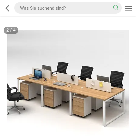
2
/
4