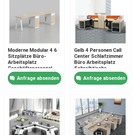
Moderne Modular 4 6
Gelb 4 Personen Call
Sitzplätze Büro-
Center Schlafzimmer
Arbeitsplatz
Büro Arbeitsplatz
Geschäftspersonal
Schreibtische
Büro-Schreibtisch mit
Anfrage absenden
Anfrage absenden
Privacy-Bildschirm-
Partition
Heim
Produkte
Über uns