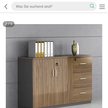
2
/
5