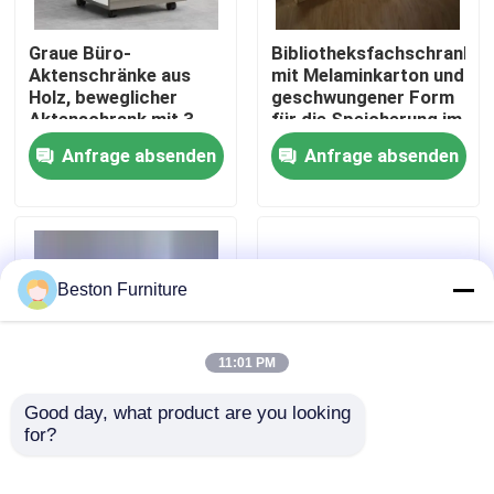
Graue Büro-
Bibliotheksfachschrank
Werksbesichtigung
Aktenschränke aus
mit Melaminkarton und
Holz, beweglicher
geschwungener Form
Aktenschrank mit 3
für die Speicherung im
Qualitätskontrolle
Schubladen und
Büro
Anfrage absenden
Anfrage absenden
Rädern
Kontakt mit uns
Nachrichten
Beston Furniture
Fälle
11:01 PM
Blog
Good day, what product are you looking 
for?
Melaminkartonspeicher
Hohe, kratzfeste,
für Büro- und
glasfeste Schranke
Büroarbeitsplätze
Bibliothekslager
mit E1-Klasse-