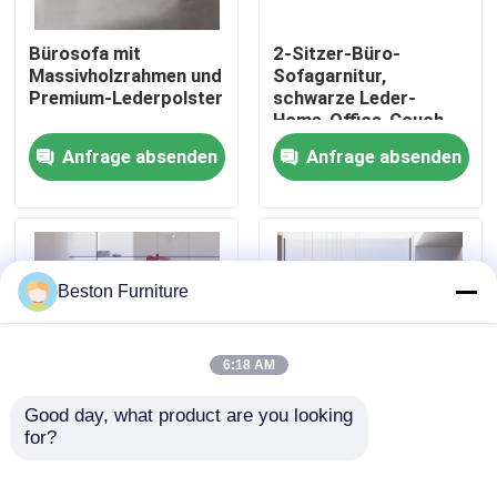
Bürosofa mit
2-Sitzer-Büro-
Werksbesichtigung
Massivholzrahmen und
Sofagarnitur,
Premium-Lederpolster
schwarze Leder-
Home-Office-Couch
Qualitätskontrolle
Anfrage absenden
Anfrage absenden
Kontakt mit uns
Nachrichten
Beston Furniture
Fälle
6:18 AM
Blog
Good day, what product are you looking 
for?
Maßgeschneidertes
Zweisitzer-Sofa aus
Iso-Einzelsofa aus
Leder für Empfangs-
Büroarbeitsplätze
Leder, Zweisitzer-
und Büromöbel