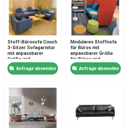
Stoff-Bürosofa Couch
Modulares Stoffsofa
3-Sitzer Sofagarnitur
für Büros mit
mit anpassbarer
anpassbarer Größe
Größe und
für Büros und
Massivholzrahmen
Wohnzimmer
Anfrage absenden
Anfrage absenden
Heim
Produkte
Über uns