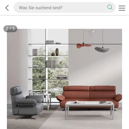
2
/
5