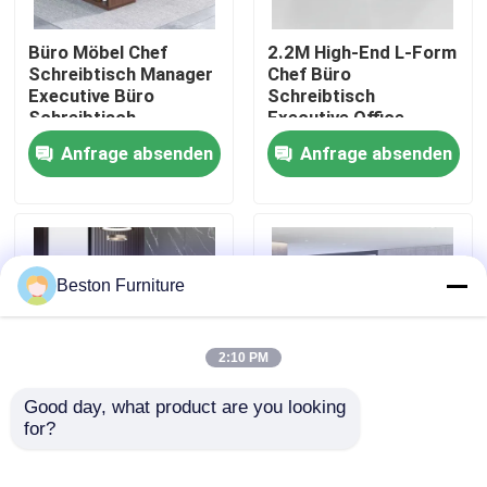
Büro Möbel Chef
2.2M High-End L-Form
Werksbesichtigung
Schreibtisch Manager
Chef Büro
Executive Büro
Schreibtisch
Schreibtisch
Executive Office
Qualitätskontrolle
Schreibtisch und
Anfrage absenden
Anfrage absenden
Schrank
Kontakt mit uns
Nachrichten
Beston Furniture
Fälle
2:10 PM
Blog
Good day, what product are you looking 
for?
2 Meter 50 mm
Größe 1800 mm
Chefschreibtisch
Executive Office
Büroarbeitsplätze
CEO-Schreibtisch L-
Furniture stellt ODM