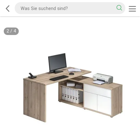
2
/
4