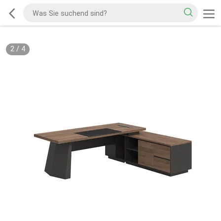
2
/
4