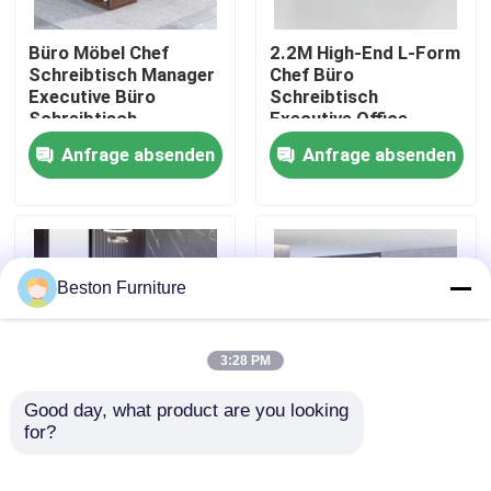
Büro Möbel Chef
2.2M High-End L-Form
Werksbesichtigung
Schreibtisch Manager
Chef Büro
Executive Büro
Schreibtisch
Schreibtisch
Executive Office
Qualitätskontrolle
Schreibtisch und
Anfrage absenden
Anfrage absenden
Schrank
Kontakt mit uns
Nachrichten
Beston Furniture
Fälle
3:28 PM
Blog
Good day, what product are you looking 
for?
2 Meter 50 mm
Größe 1800 mm
Chefschreibtisch
Executive Office
Büroarbeitsplätze
CEO-Schreibtisch L-
Furniture stellt ODM